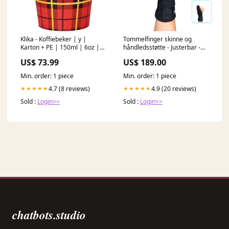
Klika - Koffiebeker | y |
Tommelfinger skinne og
Karton + PE | 150ml | 6oz |
håndledsstøtte - Justerbar -
Ø70.3mm | 2500 stuks
Light - HL10 Alu- Carerelief
US$ 73.99
US$ 189.00
4064035014926
Søttte til storetåen
Min. order: 1 piece
Min. order: 1 piece
4.7 (8 reviews)
4.9 (20 reviews)
★★★★★
★★★★★
Sold :
Login>>
Sold :
Login>>
chatbots.studio