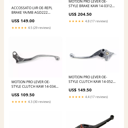
MOTION PRO LEVER OE-
STYLE BRAKE KAW 14-0312
ACCOSSATO LVR OE-REPL
piaggio-zip-50-2t-sp-e1--c110-
BRAKE YA/MB AGD222
US$ 204.50
-50-2000-esi9977452
yamaha-xt-500-500-1981-
US$ 149.00
★★★★★
4.8 (17 reviews)
esi9992166
★★★★★
4.5 (29 reviews)
MOTION PRO LEVER OE-
STYLE CLUTCH KAW 14-0522
MOTION PRO LEVER OE-
WHEEL CARRIER RINGS +
STYLE CLUTCH KAW 14-0346
US$ 149.50
PARTS
aprilia-rs-125-gp-compet-125-
US$ 109.50
2009-esi2980553
★★★★★
4.4 (17 reviews)
★★★★★
4.3 (30 reviews)