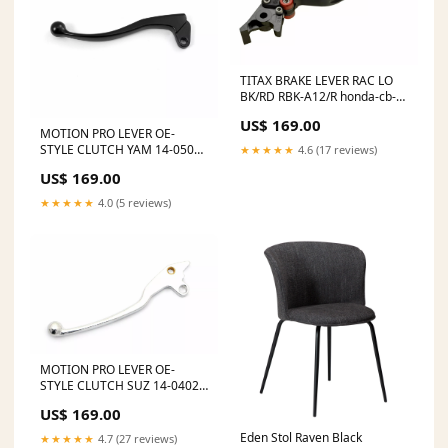
TITAX BRAKE LEVER RAC LO
BK/RD RBK-A12/R honda-cb-
600-f-hornet-abs--pc41--600-
US$ 169.00
2007-esi7932340
MOTION PRO LEVER OE-
STYLE CLUTCH YAM 14-0502
★★★★★
4.6 (17 reviews)
husqvarna-tc-250-250-2020-
US$ 169.00
esi1592797
★★★★★
4.0 (5 reviews)
MOTION PRO LEVER OE-
STYLE CLUTCH SUZ 14-0402
scorpa-ty-125-125-2016-
US$ 169.00
esi7531874
Eden Stol Raven Black
★★★★★
4.7 (27 reviews)