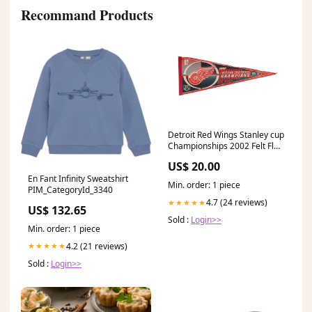
Recommand Products
Detroit Red Wings Stanley cup
Championships 2002 Felt Flag
Pennant Size:12" x 30"
US$ 20.00
En Fant Infinity Sweatshirt
Min. order: 1 piece
PIM_CategoryId_3340
4.7 (24 reviews)
★★★★★
US$ 132.65
Sold :
Login>>
Min. order: 1 piece
4.2 (21 reviews)
★★★★★
Sold :
Login>>