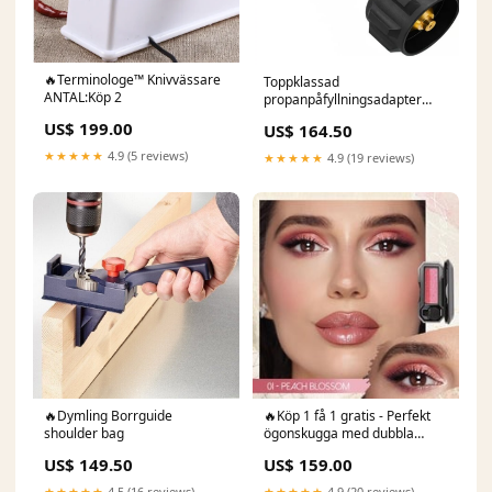
🔥Terminologe™ Knivvässare
Toppklassad
ANTAL:Köp 2
propanpåfyllningsadapter
med tankmätare Köp mer,
US$ 199.00
US$ 164.50
spara mer!:Köp 2 Få 10 %
rabatt & fri frakt
★★★★★
4.9 (5 reviews)
★★★★★
4.9 (19 reviews)
🔥Dymling Borrguide
🔥Köp 1 få 1 gratis - Perfekt
shoulder bag
ögonskugga med dubbla
färger Köp 1:06# Klassiskt
US$ 149.50
US$ 159.00
svart och vitt
★★★★★
4.5 (16 reviews)
★★★★★
4.9 (20 reviews)