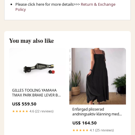
Please click here for more details>>>
Return & Exchange
Policy
You may also like
GILLES TOOLING YAMAHA
TMAX PARK BRAKE LEVER B
PBL-02-KIT italjet-torpedo-50-
US$ 559.50
50-1999-esi8915295
Enfärgad plisserad
★★★★★
4.6 (22 reviews)
andningsaktiv klänning med
spaghettiband toys&gift
US$ 164.50
★★★★★
4.1 (25 reviews)