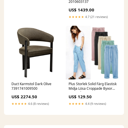
2010603137
US$ 1439.00
★★★★★
4.7 (21 reviews)
Duct Karmstol Dark Olive
Plus Storlek Solid Färg Elastisk
7391741009500
Midja Lösa Croppade Byxor
Färg:Blå
US$ 2274.50
US$ 129.50
★★★★★
4.6 (8 reviews)
★★★★★
4.4 (9 reviews)