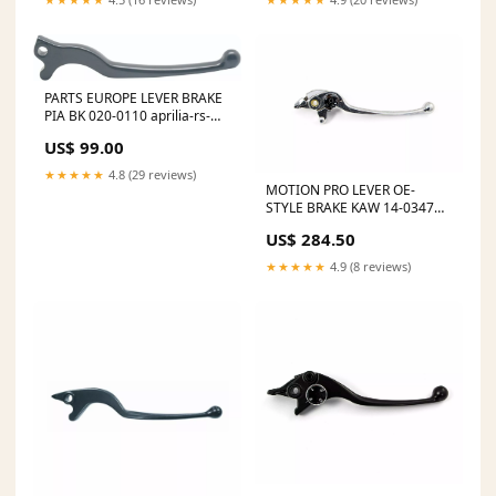
PARTS EUROPE LEVER BRAKE
PIA BK 020-0110 aprilia-rs-
125-gp-replica-125-2022-
US$ 99.00
esi4966220
★★★★★
4.8 (29 reviews)
MOTION PRO LEVER OE-
STYLE BRAKE KAW 14-0347
aprilia-rs-125-125-2012-
US$ 284.50
esi5596203
★★★★★
4.9 (8 reviews)