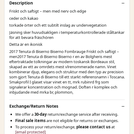
Description
Friskt och saftigt – men med nerv och edge
ceder och kakao
torkade örter och ett subtilt inslag av undervegetation
Jäsning sker huvudsakligen i temperaturkontrollerade ståltankar
för att bevara fräschören
Detta är en ikonisk
2017 Tenuta di Biserno Biserno Fombrauge Friskt och saftigt –
men2017 Tenuta di Biserno Biserno r en av Bolgheris mest
eftertraktade tolkningar av modern toskansk Bordeaux stil,
skapad av ett av omrdets mest vlrenommerade namn. Vinet
kombinerar djup, elegans och struktur med den typ av precision
som gjort Tenuta di Biserno till ett starkt referensnamn i Toscana.
Smakprofil I glaset visar vinet en tt, mrk rubinrd frg som
signalerar koncentration och mognad. Doften r komplex och
inbjudande med mrka br, plommon,
Exchange/Return Notes
We offer a
30-day
return/exchange service after receiving.
Final sale items
are not eligible for returns or exchanges.
To process your return/exchange,
please contact us
at
[email protected]