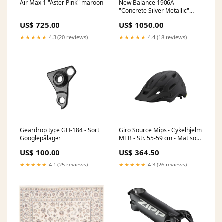
Air Max 1 "Aster Pink" maroon
New Balance 1906A
"Concrete Silver Metallic"
New
US$ 725.00
US$ 1050.00
★★★★★
4.3 (20 reviews)
★★★★★
4.4 (18 reviews)
Geardrop type GH-184 - Sort
Giro Source Mips - Cykelhjelm
Googlepålager
MTB - Str. 55-59 cm - Mat sort
fade Personlig Pleje
US$ 100.00
US$ 364.50
★★★★★
4.1 (25 reviews)
★★★★★
4.3 (26 reviews)