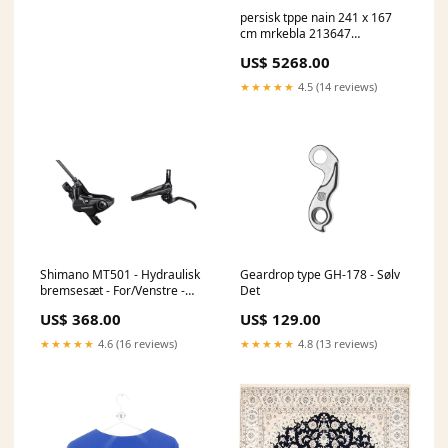
persisk tppe nain 241 x 167
cm mrkebla 213647
Grosse:241 x 167 cm
US$ 5268.00
Rektangulær
★★★★★
4.5 (14 reviews)
Shimano MT501 - Hydraulisk
Geardrop type GH-178 - Sølv
bremsesæt - For/Venstre -
Det
Kaliber MT500 led
US$ 368.00
US$ 129.00
★★★★★
4.6 (16 reviews)
★★★★★
4.8 (13 reviews)