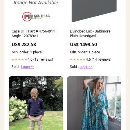
Case IH | Part # 47564911 |
Livingbed Lux - Baltimore
Angle 120789A1
Plain Hovedgavl
Størrelse_105x200
US$ 282.58
US$ 1499.50
Min. order: 1 piece
Min. order: 1 piece
4.6 (18 reviews)
4.6 (14 reviews)
★★★★★
★★★★★
Sold :
Login>>
Sold :
Login>>