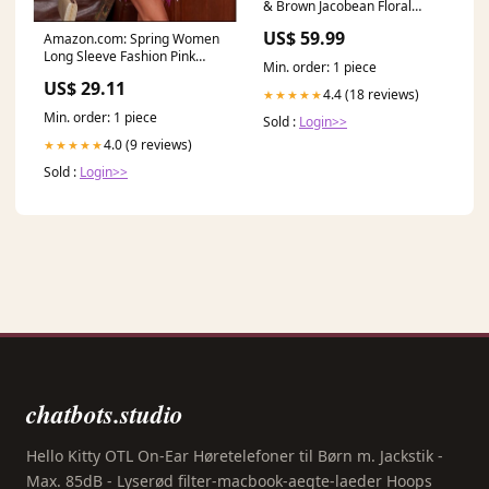
& Brown Jacobean Floral
Viscose Long Sleeve Dress
US$ 59.99
Amazon.com: Spring Women
Palm Tree Range
Long Sleeve Fashion Pink
Min. order: 1 piece
Festhers Sexy Bodycon Mini
US$ 29.11
Dress (US, Alpha, Large,
4.4 (18 reviews)
★★★★★
Regular, Regular) : Clothing,
Min. order: 1 piece
Sold :
Login>>
Shoes & Jewelry
4.0 (9 reviews)
★★★★★
Sold :
Login>>
chatbots.studio
Hello Kitty OTL On-Ear Høretelefoner til Børn m. Jackstik -
Max. 85dB - Lyserød filter-macbook-aegte-laeder Hoops