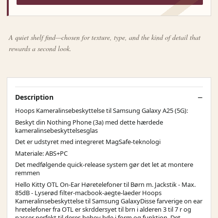
A quiet shelf find—chosen for texture, type, and the kind of detail that
rewards a second look.
Description
Hoops Kameralinsebeskyttelse til Samsung Galaxy A25 (5G):
Beskyt din Nothing Phone (3a) med dette hærdede
kameralinsebeskyttelsesglas
Det er udstyret med integreret MagSafe-teknologi
Materiale: ABS+PC
Det medfølgende quick-release system gør det let at montere
remmen
Hello Kitty OTL On-Ear Høretelefoner til Børn m. Jackstik - Max.
85dB - Lyserød filter-macbook-aegte-laeder Hoops
Kameralinsebeskyttelse til Samsung GalaxyDisse farverige on ear
hretelefoner fra OTL er skrddersyet til brn i alderen 3 til 7 r og
passer perfekt til deres behov bde i form og funktion. Det