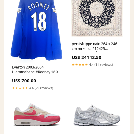
persisk tppe nain 264 x 246
cm mrkebla 212425
Color:Mørkeblå
US$ 24142.50
★★★★★
4.4 (11 reviews)
Everton 2003/2004
Hjemmebane #Rooney 18 XXL
9/10 Størrelse:XXL
US$ 700.00
★★★★★
4.6 (29 reviews)