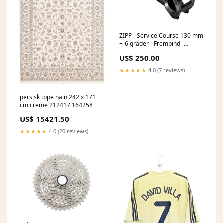
ZIPP - Service Course 130 mm
+-6 grader - Frempind -
Passer til 31,8 mm Styr - Sort
US$ 250.00
indhold
★★★★★
4.0 (7 reviews)
persisk tppe nain 242 x 171
cm creme 212417 164258
US$ 15421.50
★★★★★
4.0 (20 reviews)